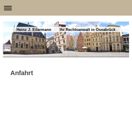
Heinz J. Eilermann Ihr Rechtsanwalt in Osnabrück
Anfahrt